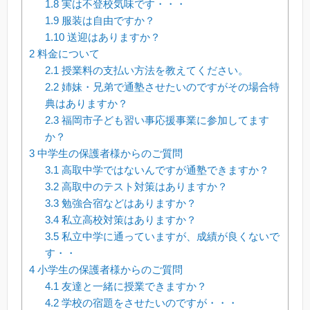
1.8
実は不登校気味です・・・
1.9
服装は自由ですか？
1.10
送迎はありますか？
2
料金について
2.1
授業料の支払い方法を教えてください。
2.2
姉妹・兄弟で通塾させたいのですがその場合特
典はありますか？
2.3
福岡市子ども習い事応援事業に参加してます
か？
3
中学生の保護者様からのご質問
3.1
高取中学ではないんですが通塾できますか？
3.2
高取中のテスト対策はありますか？
3.3
勉強合宿などはありますか？
3.4
私立高校対策はありますか？
3.5
私立中学に通っていますが、成績が良くないで
す・・
4
小学生の保護者様からのご質問
4.1
友達と一緒に授業できますか？
4.2
学校の宿題をさせたいのですが・・・