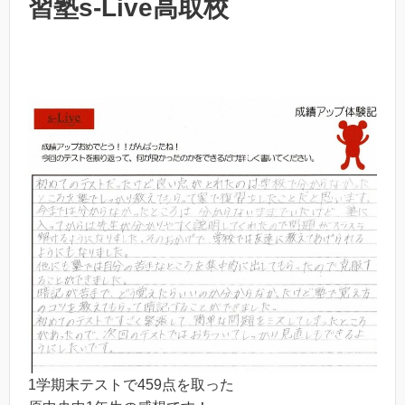
習塾s-Live高取校
1学期末テストで459点を取った